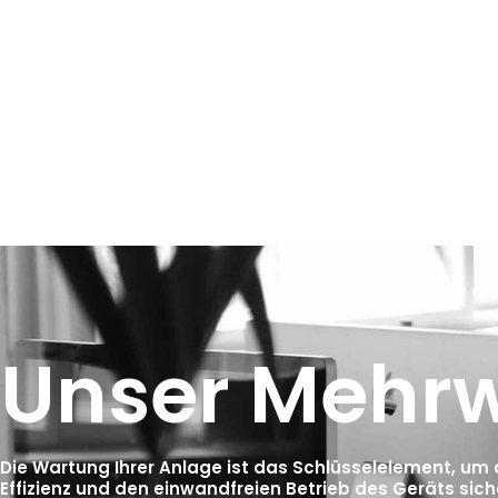
Unser Mehrw
Die Wartung Ihrer Anlage ist das Schlüsselelement, um d
Effizienz und den einwandfreien Betrieb des Geräts sich