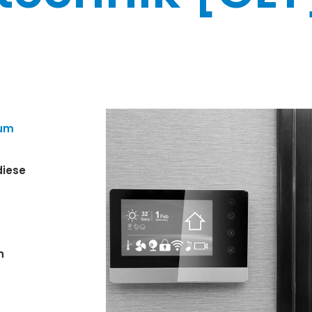
aum
diese
n